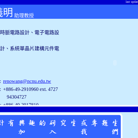
last upd
義明
助理教授